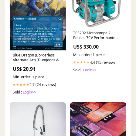
TP3202 Motopompe 2
Pouces 7CV Performante
Pour Irrigation TAC15342811
US$ 330.00
Min. order: 1 piece
Blue Dragon (Borderless
Alternate Art) [Dungeons &
4.4 (15 reviews)
★★★★★
Dragons: Adventures
US$ 20.91
Sold :
Login>>
Min. order: 1 piece
4.7 (24 reviews)
★★★★★
Sold :
Login>>