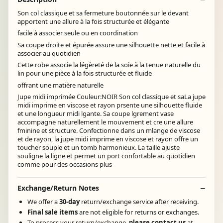
Son col classique et sa fermeture boutonnée sur le devant
apportent une allure à la fois structurée et élégante
facile à associer seule ou en coordination
Sa coupe droite et épurée assure une silhouette nette et facile à
associer au quotidien
Cette robe associe la légèreté de la soie à la tenue naturelle du
lin pour une pièce à la fois structurée et fluide
offrant une matière naturelle
Jupe midi imprimée Couleur:NOIR Son col classique et saLa jupe
midi imprime en viscose et rayon prsente une silhouette fluide
et une longueur midi lgante. Sa coupe lgrement vase
accompagne naturellement le mouvement et cre une allure
fminine et structure. Confectionne dans un mlange de viscose
et de rayon, la jupe midi imprime en viscose et rayon offre un
toucher souple et un tomb harmonieux. La taille ajuste
souligne la ligne et permet un port confortable au quotidien
comme pour des occasions plus
Exchange/Return Notes
We offer a
30-day
return/exchange service after receiving.
Final sale items
are not eligible for returns or exchanges.
To process your return/exchange,
please contact us
at