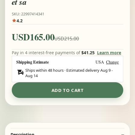
et sa
SKU: 22997414341
4.2
USD165.00
USD215.00
Pay in 4 interest-free payments of
$41.25
Learn more
Shipping Estimate
USA
Change
Ships within 48 hours · Estimated delivery
Aug 9
-
Aug 14
ADD TO CART
Description