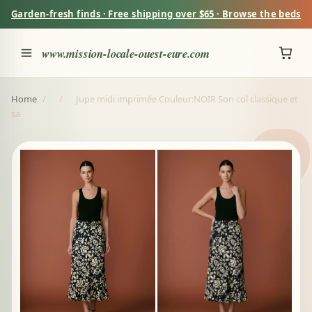
Garden-fresh finds · Free shipping over $65 · Browse the beds
www.mission-locale-ouest-eure.com
Home
/
/
Jupe midi imprimée Couleur:NOIR Son col classique et
sa