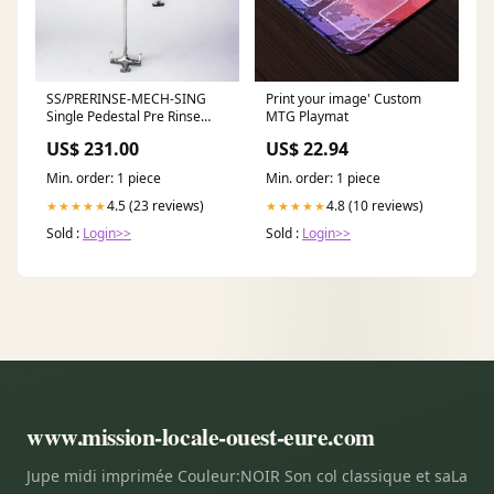
SS/PRERINSE-MECH-SING
Print your image' Custom
Single Pedestal Pre Rinse
MTG Playmat
Spray 300mm Bowl
US$ 231.00
US$ 22.94
Filler:With
Min. order: 1 piece
Min. order: 1 piece
4.5 (23 reviews)
4.8 (10 reviews)
★★★★★
★★★★★
Sold :
Login>>
Sold :
Login>>
www.mission-locale-ouest-eure.com
Jupe midi imprimée Couleur:NOIR Son col classique et saLa